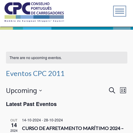
There are no upcoming eventos.
Eventos CPC 2011
Even
Eventos
Upcoming
Pesquisar
List
View
Search
Navig
Selecione
and
Latest Past Eventos
data
Views
Navigation
14-10-2024
-
28-10-2024
OUT
14
CURSO DE AFRETAMENTO MARÍTIMO 2024 –
2024